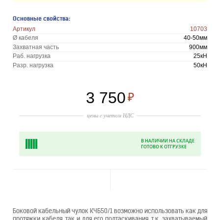
Основные свойства:
Артикул
10703
Ø кабеля
40-50мм
Захватная часть
900мм
Раб. нагрузка
25кН
Разр. нагрузка
50кН
3 750
₽
цены с учетом НДС
В НАЛИЧИИ НА СКЛАДЕ
ГОТОВО К ОТГРУЗКЕ
Боковой кабельный чулок КЧБ50/1 возможно использовать как для
протяжки кабеля, так и для его подтаскивания, т.к. захватываемый