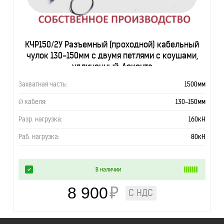
КЧР150/2У Разъемный (проходной) кабельный
чулок 130-150мм с двумя петлями с коушами,
удлиненный, Асконта
Захватная часть:
1500мм
Ø кабеля:
130-150мм
Разр. нагрузка:
160кН
Раб. нагрузка:
80кН
В наличии
8 900
₽
С НДС