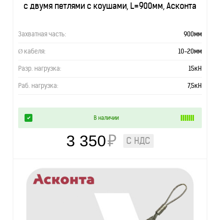
с двумя петлями с коушами, L=900мм, Асконта
Захватная часть:
900мм
Ø кабеля:
10-20мм
Разр. нагрузка:
15кН
Раб. нагрузка:
7,5кН
В наличии
3 350
₽
С НДС