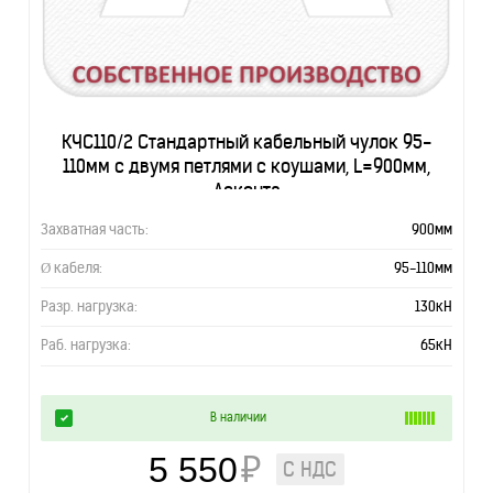
КЧС110/2 Стандартный кабельный чулок 95-
110мм с двумя петлями с коушами, L=900мм,
Асконта
Захватная часть:
900мм
Ø кабеля:
95-110мм
Разр. нагрузка:
130кН
Раб. нагрузка:
65кН
В наличии
5 550
₽
С НДС