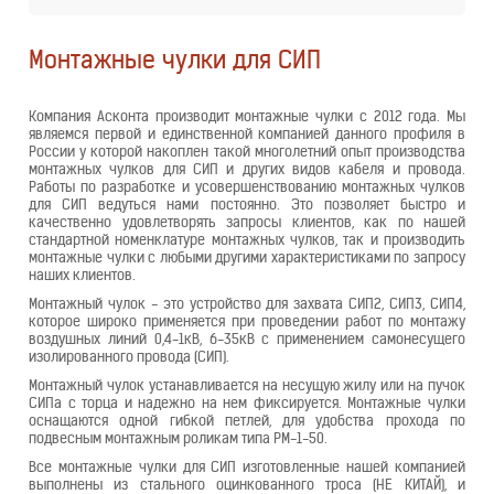
Монтажные чулки для СИП
Компания Асконта производит монтажные чулки с 2012 года. Мы
являемся первой и единственной компанией данного профиля в
России у которой накоплен такой многолетний опыт производства
монтажных чулков для СИП и других видов кабеля и провода.
Работы по разработке и усовершенствованию монтажных чулков
для СИП ведуться нами постоянно. Это позволяет быстро и
качественно удовлетворять запросы клиентов, как по нашей
стандартной номенклатуре монтажных чулков, так и производить
монтажные чулки с любыми другими характеристиками по запросу
наших клиентов.
Монтажный чулок - это устройство для захвата СИП2, СИП3, СИП4,
которое широко применяется при проведении работ по монтажу
воздушных линий 0,4-1кВ, 6-35кВ с применением самонесущего
изолированного провода (СИП).
Монтажный чулок устанавливается на несущую жилу или на пучок
СИПа с торца и надежно на нем фиксируется. Монтажные чулки
оснащаются одной гибкой петлей, для удобства прохода по
подвесным монтажным роликам типа РМ-1-50.
Все монтажные чулки для СИП изготовленные нашей компанией
выполнены из стального оцинкованного троса (НЕ КИТАЙ), и