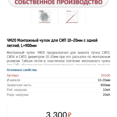
ЧМ20 Монтажный чулок для СИП 10-20мм с одной
петлей, L=900мм
Монтажный чулок ЧМ20 предназначен для захвата пучка СИП2,
СИП4 и СИП3 диаметром 10-20мм при его раскатке по монтажным
роликам. Гибкая петля и эластичное плетение монтажного чулка
для СИП обеспечивают беспрепятственное прохождение провода
по раскаточным роликам и его надежный захват.
Основные свойства:
Артикул
20100
Ø кабеля
10-20мм
Захватная часть
900мм
Раб. нагрузка
10кН
Разр. нагрузка
20кН
3 300
₽