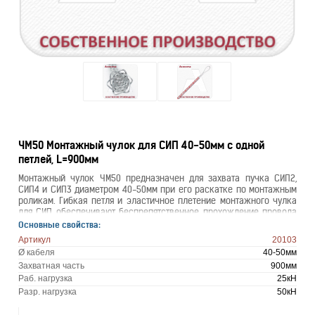
ЧМ50 Монтажный чулок для СИП 40-50мм с одной
петлей, L=900мм
Монтажный чулок ЧМ50 предназначен для захвата пучка СИП2,
СИП4 и СИП3 диаметром 40-50мм при его раскатке по монтажным
роликам. Гибкая петля и эластичное плетение монтажного чулка
для СИП обеспечивают беспрепятственное прохождение провода
по раскаточным роликам и его надежный захват.
Основные свойства:
Артикул
20103
Ø кабеля
40-50мм
Захватная часть
900мм
Раб. нагрузка
25кН
Разр. нагрузка
50кН