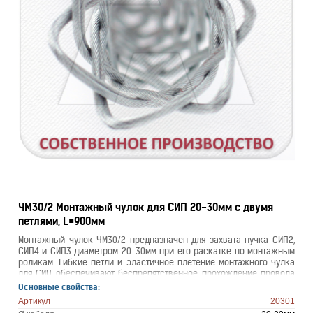
ЧМ30/2 Монтажный чулок для СИП 20-30мм с двумя
петлями, L=900мм
Монтажный чулок ЧМ30/2 предназначен для захвата пучка СИП2,
СИП4 и СИП3 диаметром 20-30мм при его раскатке по монтажным
роликам. Гибкие петли и эластичное плетение монтажного чулка
для СИП обеспечивают беспрепятственное прохождение провода
по раскаточным роликам и его надежный захват.
Основные свойства:
Артикул
20301