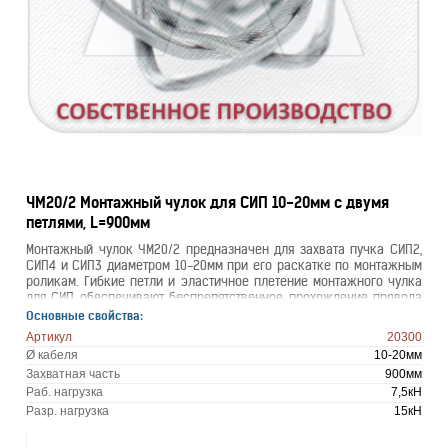
ЧМ20/2 Монтажный чулок для СИП 10-20мм с двумя
петлями, L=900мм
Монтажный чулок ЧМ20/2 предназначен для захвата пучка СИП2,
СИП4 и СИП3 диаметром 10-20мм при его раскатке по монтажным
роликам. Гибкие петли и эластичное плетение монтажного чулка
для СИП обеспечивают беспрепятственное прохождение провода
по раскаточным роликам и его надежный захват.
Основные свойства:
Артикул
20300
Ø кабеля
10-20мм
Захватная часть
900мм
Раб. нагрузка
7,5кН
Разр. нагрузка
15кН