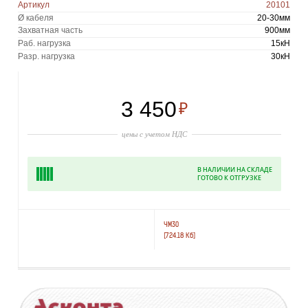
Артикул
20101
Ø кабеля
20-30мм
Захватная часть
900мм
Раб. нагрузка
15кН
Разр. нагрузка
30кН
3 450
₽
цены с учетом НДС
В НАЛИЧИИ НА СКЛАДЕ
ГОТОВО К ОТГРУЗКЕ
ЧМ30
[724.18 Кб]