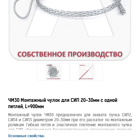
ЧМ30 Монтажный чулок для СИП 20-30мм с одной
петлей, L=900мм
Монтажный чулок ЧМ30 предназначен для захвата пучка СИП2,
СИП4 и СИП3 диаметром 20-30мм при его раскатке по монтажным
роликам. Гибкая петля и эластичное плетение монтажного чулка
для СИП обеспечивают беспрепятственное прохождение провода
по раскаточным роликам и его надежный захват.
Основные свойства: