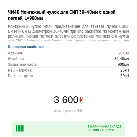
ЧМ40 Монтажный чулок для СИП 30-40мм с одной
петлей, L=900мм
Монтажный чулок ЧМ40 предназначен для захвата пучка СИП2,
СИП4 и СИП3 диаметром 30-40мм при его раскатке по монтажным
роликам. Гибкая петля и эластичное плетение монтажного чулка
для СИП обеспечивают беспрепятственное прохождение провода
по раскаточным роликам и его надежный захват.
Основные свойства:
Артикул
20102
Ø кабеля
30-40мм
Захватная часть
900мм
Раб. нагрузка
25кН
Разр. нагрузка
50кН
3 600
₽
цены с учетом НДС
В НАЛИЧИИ НА СКЛАДЕ
ГОТОВО К ОТГРУЗКЕ