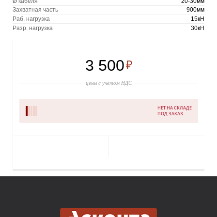
Ø кабеля
20-30мм
Захватная часть
900мм
Раб. нагрузка
15кН
Разр. нагрузка
30кН
3 500
₽
цены с учетом НДС
НЕТ НА СКЛАДЕ
ПОД ЗАКАЗ