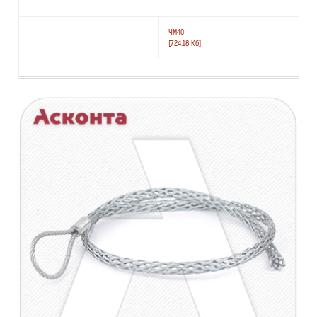
ЧМ40
[724.18 Кб]