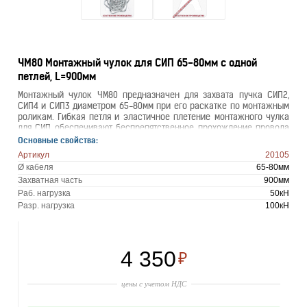
ЧМ80 Монтажный чулок для СИП 65-80мм с одной
петлей, L=900мм
Монтажный чулок ЧМ80 предназначен для захвата пучка СИП2,
СИП4 и СИП3 диаметром 65-80мм при его раскатке по монтажным
роликам. Гибкая петля и эластичное плетение монтажного чулка
для СИП обеспечивают беспрепятственное прохождение провода
по раскаточным роликам и его надежный захват.
Основные свойства:
Артикул
20105
Ø кабеля
65-80мм
Захватная часть
900мм
Раб. нагрузка
50кН
Разр. нагрузка
100кН
4 350
₽
цены с учетом НДС