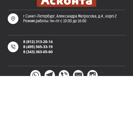
г.Санкт-Петербург, Александра Матросова, д.4., корп.2
Режим работы: пн-пт с 10:00 до 16:00
8 (812) 313-20-14
8 (495) 565-33-19
8 (343) 363-65-60
<
Полная версия сайта
Политика конфиденциальности
Пользовательское
и
соглашение
©
ООО «Асконта». Публикация и копирование информации
сайта askonta.ru без разрешения запрещена. 2007-2026 г. Не
является публичной офертой.