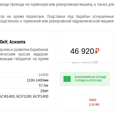
аходе провода на тормозную или реверсивную машину, а также для
тов на время перевозки. Подставки под барабан оснащенные
средственно к тормозной или реверсивной гидравлической машине
0кН, Асконта
46 920
₽
дъема и размотки барабанов
тическим тросом лидером.
изации габаритов на время
цены с учетом НДС
14400
В НАЛИЧИИ НА СКЛАДЕ
1100-1400мм
ГОТОВО К ОТГРУЗКЕ
57,5кг
20кН
БСФ1400, БСР1100, БСР1400
ПБ002
[1.09 Мб]