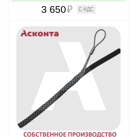
3 650
₽
С НДС