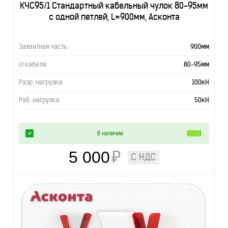
КЧС95/1 Стандартный кабельный чулок 80-95мм
с одной петлей, L=900мм, Асконта
Захватная часть:
900мм
Ø кабеля:
80-95мм
Разр. нагрузка:
100кН
Раб. нагрузка:
50кН
В наличии
5 000
₽
С НДС