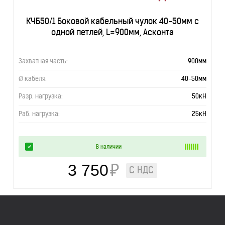
КЧБ50/1 Боковой кабельный чулок 40-50мм с
одной петлей, L=900мм, Асконта
Захватная часть:
900мм
Ø кабеля:
40-50мм
Разр. нагрузка:
50кН
Раб. нагрузка:
25кН
В наличии
3 750
₽
С НДС