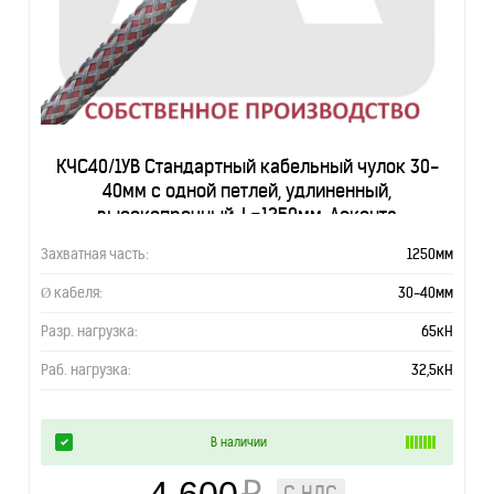
КЧС40/1УВ Стандартный кабельный чулок 30-
40мм с одной петлей, удлиненный,
высокопрочный, L=1250мм, Асконта
Захватная часть:
1250мм
Ø кабеля:
30-40мм
Разр. нагрузка:
65кН
Раб. нагрузка:
32,5кН
В наличии
С НДС