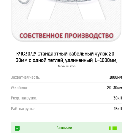
КЧС30/1У Стандартный кабельный чулок 20-
30мм с одной петлей, удлиненный, L=1000мм,
Асконта
Захватная часть:
1000мм
Ø кабеля:
20-30мм
Разр. нагрузка:
30кН
Раб. нагрузка:
15кН
В наличии