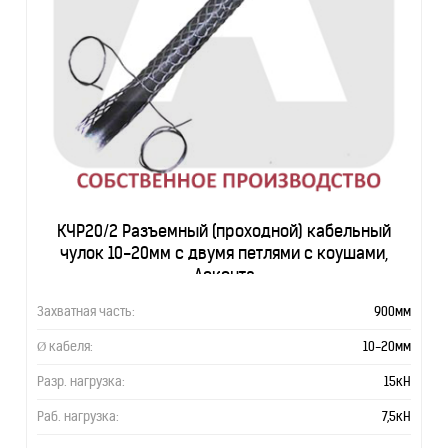
КЧР20/2 Разъемный (проходной) кабельный
чулок 10-20мм с двумя петлями с коушами,
Асконта
Захватная часть:
900мм
Ø кабеля:
10-20мм
Разр. нагрузка:
15кН
Раб. нагрузка:
7,5кН