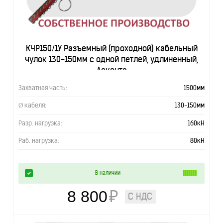
КЧР150/1У Разъемный (проходной) кабельный
чулок 130-150мм с одной петлей, удлиненный,
Асконта
Захватная часть:
1500мм
Ø кабеля:
130-150мм
Разр. нагрузка:
160кН
Раб. нагрузка:
80кН
В наличии
8 800
₽
С НДС