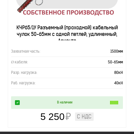
КЧР65/1У Разъемный (проходной) кабельный
чулок 50-65мм с одной петлей, удлиненный,
Асконта
Захватная часть:
1500мм
Ø кабеля:
50-65мм
Разр. нагрузка:
80кН
Раб. нагрузка:
40кН
В наличии
5 250
₽
С НДС