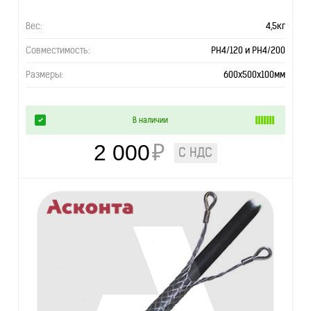
Вес:
4,5кг
Совместимость:
РН4/120 и РН4/200
Размеры:
600х500х100мм
В наличии
2 000
₽
С НДС