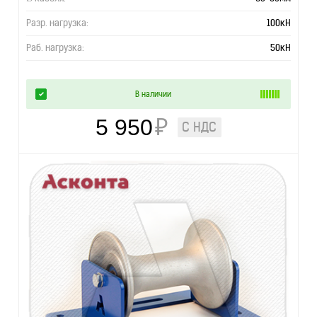
Разр. нагрузка:
100кН
Раб. нагрузка:
50кН
В наличии
5 950
₽
С НДС