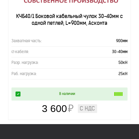
КЧБ40/1 Боковой кабельный чулок 30-40мм с
одной петлей, L=900мм, Асконта
Захватная часть:
900мм
Ø кабеля:
30-40мм
Разр. нагрузка:
50кН
Раб. нагрузка:
25кН
В наличии
3 600
₽
С НДС