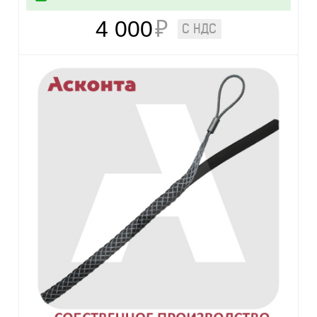
4 000
₽
С НДС