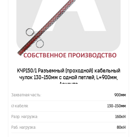
КЧР150/1 Разъемный (проходной) кабельный
чулок 130-150мм с одной петлей, L=900мм,
Асконта
Захватная часть:
900мм
Ø кабеля:
130-150мм
Разр. нагрузка:
160кН
Раб. нагрузка:
80кН