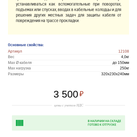
устанавливаться как вспомогательные при поворотах,
подъемах или спусках, вводах в кабельные колодцы и для
решения других местных задач для защиты кабеля от
повреждения на трассе прокладки.
Основные свойства:
Артикул
12108
Вес
4,0кг
Мах Ø кабеля
до 150мм
Мах нагрузка
250кг
Размеры
320х230х240мм
3 500
₽
цены с учетом НДС
В НАЛИЧИИ НА СКЛАДЕ
ГОТОВО К ОТГРУЗКЕ