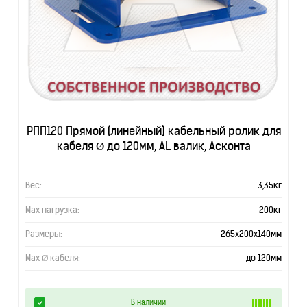
РПП120 Прямой (линейный) кабельный ролик для
кабеля Ø до 120мм, AL валик, Асконта
Вес:
3,35кг
Мах нагрузка:
200кг
Размеры:
265х200х140мм
Мах Ø кабеля:
до 120мм
В наличии