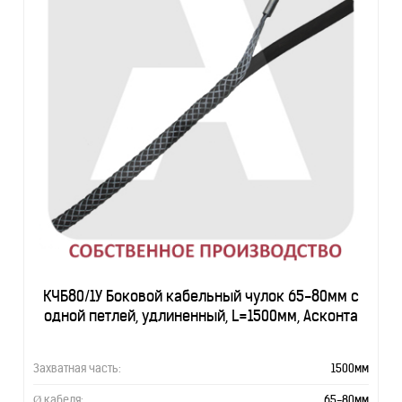
КЧБ80/1У Боковой кабельный чулок 65-80мм с
одной петлей, удлиненный, L=1500мм, Асконта
Захватная часть:
1500мм
Ø кабеля:
65-80мм