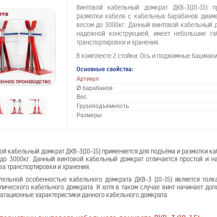
Винтовой кабельный домкрат ДКВ-3(10-15) 
размотки кабеля с кабельных барабанов диаме
весом до 3000кг. Данный винтовой кабельный д
надежной конструкцией, имеет небольшие га
транспортировки и хранения.
В комплекте 2 стойки. Ось и поджимные башмаки 
Основные свойства:
Артикул
Ø барабанов
Вес
Грузоподъемность
Размеры
ой кабельный домкрат ДКВ-3(10-15) применяется для подъёма и размотки к
до 3000кг. Данный винтовой кабельный домкрат отличается простой и н
ва транспортировки и хранения.
тельной особенностью кабельного домкрата ДКВ-3 (10-15) является толк
лического кабельного домкрата. И хотя в таком случае винт начинает доп
атационные характеристики данного кабельного домкрата.