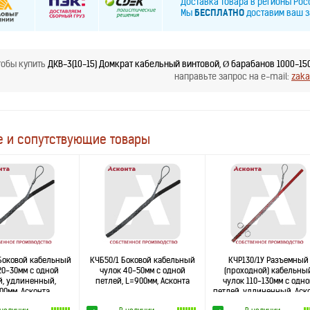
Доставка товара в регионы Ро
Мы
БЕСПЛАТНО
доставим ваш з
тобы купить
ДКВ-3(10-15) Домкрат кабельный винтовой, Ø барабанов 1000-150
направьте запрос на e-mail:
zaka
 и сопутствующие товары
Боковой кабельный
КЧБ50/1 Боковой кабельный
КЧР130/1У Разъемный
20-30мм с одной
чулок 40-50мм с одной
(проходной) кабельны
й, удлиненный,
петлей, L=900мм, Асконта
чулок 110-130мм с одн
00мм, Асконта
петлей, удлиненный, Аск