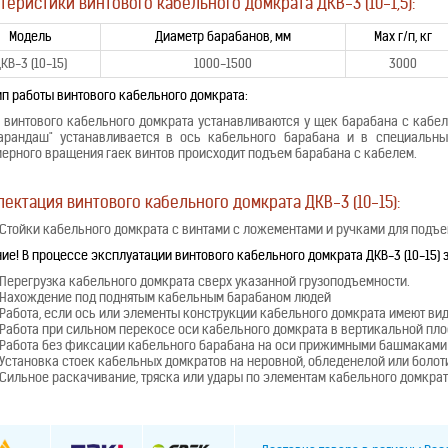
теристики винтового кабельного домкрата ДКВ-3 (10-1,5):
Модель
Диаметр барабанов, мм
Мах г/п, кг
КВ-3 (10-15)
1000-1500
3000
п работы винтового кабельного домкрата:
 винтового кабельного домкрата устанавливаются у щек барабана с кабел
карандаш" устанавливается в ось кабельного барабана и в специальны
ерного вращения гаек винтов происходит подъем барабана с кабелем.
ектация винтового кабельного домкрата ДКВ-3 (10-15):
Стойки кабельного домкрата с винтами с ложементами и ручками для подъе
ие! В процессе эксплуатации винтового кабельного домкрата ДКВ-3 (10-15) 
Перегрузка кабельного домкрата сверх указанной грузоподъемности.
Нахождение под поднятым кабельным барабаном людей
Работа, если ось или элементы конструкции кабельного домкрата имеют в
Работа при сильном перекосе оси кабельного домкрата в вертикальной пл
Работа без фиксации кабельного барабана на оси прижимными башмаками
Установка стоек кабельных домкратов на неровной, обледенелой или боло
Сильное раскачивание, тряска или удары по элементам кабельного домкра