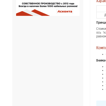
Харак
Д
Принци
Стоики
ось "
равном
Компл
Вниман