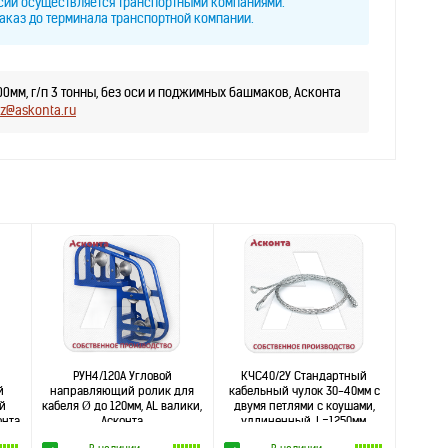
ссии осуществляется транспортными компаниями.
аказ до терминала транспортной компании.
0мм, г/п 3 тонны, без оси и поджимных башмаков, Асконта
z@askonta.ru
РУН4/120А Угловой
КЧС40/2У Стандартный
й
направляющий ролик для
кабельный чулок 30-40мм с
ой
кабеля Ø до 120мм, AL валики,
двумя петлями с коушами,
онта
Асконта
удлиненный, L=1250мм,
Асконта