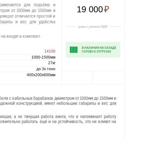
применяется для подъёма и
19 000
₽
тром от 1000мм до 1500мм и
омкрат отличается простой и
бариты и вес для удобства
цены с учетом НДС
не входят в комплект.
В НАЛИЧИИ НА СКЛАДЕ
14100
ГОТОВО К ОТГРУЗКЕ
1000-1500мм
27кг
до 3х тонн
400х200х600мм
абеля с кабельных барабанов диаметром от 1000мм до 1500мм и
адежной конструкцией, имеет небольшие габариты и вес для
ающая, а не тянущая работа винта, что в напоминает работу
олнительно работать ещё и на устойчивость, это не влияет на