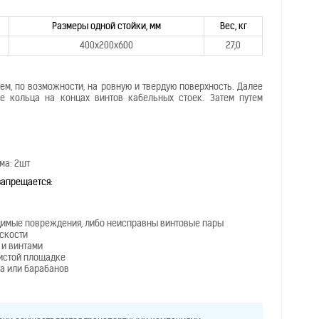
Размеры одной стойки, мм
Вес, кг
400х200х600
27,0
ем, по возможности, на ровную и твердую поверхность. Далее
е кольца на концах винтов кабельных стоек. Затем путем
ма: 2шт
запрещается:
идимые повреждения, либо неисправны винтовые пары
оскости
 и винтами
тистой площадке
та или барабанов