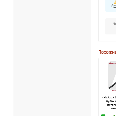
Ч
Похожие
КЧБ30/1У 
чулок 
петле
L=10