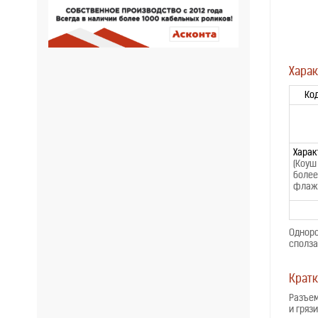
Харак
Код
Харак
(Коуш
более
флажо
Однор
сполза
Кратк
Разъем
и гряз