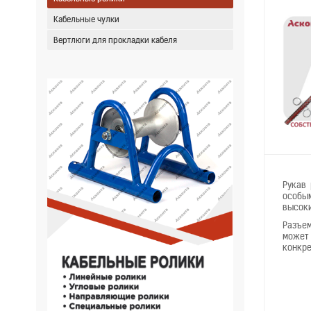
Кабельные чулки
Вертлюги для прокладки кабеля
Рукав 
особым
высоки
Разъем
может 
конкре