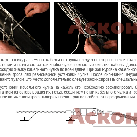
ть установку разъемного кабельного чулка следует со стороны петли. Сталь
 петли и натягивается, так чтобы чулок полностью охватил кабель. Дале
каждую ячейку кабельного чулка по всей длине. При зашнуровке кабельно
жение троса для равномерной установки чулка. После окончания шнуро
ваются узлом. Это место дополнительно следует зафиксировать специальн
установки кабельного чулка на кабель его необходимо зафиксировать ба
га (компенсатора вращения, поз.2), соединяем петли кабельного чулка и т
ное натяжением троса лидера и предотвращает кабель от перекручивания.