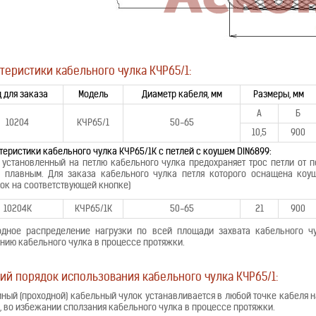
теристики кабельного чулка КЧР65/1:
 для заказа
Модель
Диаметр кабеля, мм
Размеры, мм
А
Б
10204
КЧР65/1
50-65
10,5
900
теристики кабельного чулка КЧР65/1К с петлей с коушем DIN6899:
 установленный на петлю кабельного чулка предохраняет трос петли от п
 плавным. Для заказа кабельного чулка петля которого оснащена коу
к на соответствующей кнопке)
10204К
КЧР65/1К
50-65
21
900
одное распределение нагрузки по всей площади захвата кабельного ч
нию кабельного чулка в процессе протяжки.
ий порядок использования кабельного чулка КЧР65/1:
ный (проходной) кабельный чулок устанавливается в любой точке кабеля н
и, во избежании сползания кабельного чулка в процессе протяжки.