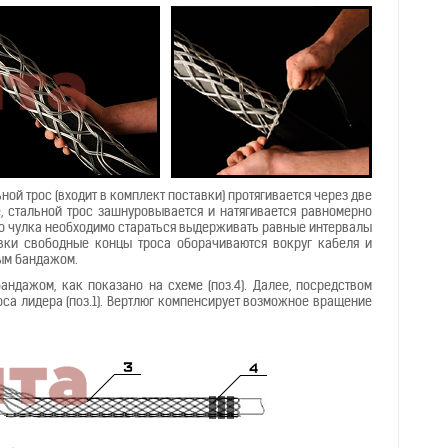
ной трос (входит в комплект поставки) протягивается через две
е, стальной трос зашнуровывается и натягивается равномерно
го чулка необходимо стараться выдерживать равные интервалы
вки свободные концы троса оборачиваются вокруг кабеля и
ым бандажом.
ндажом, как показано на схеме (поз.4). Далее, посредством
роса лидера (поз.1). Вертлюг компенсирует возможное вращение