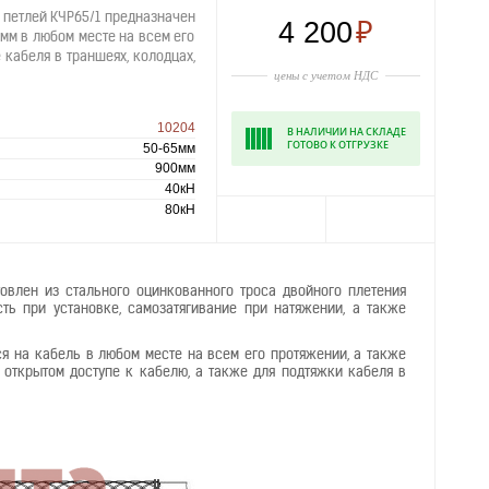
 петлей КЧР65/1 предназначен
4 200
₽
мм в любом месте на всем его
кабеля в траншеях, колодцах,
цены с учетом НДС
10204
В НАЛИЧИИ НА СКЛАДЕ
ГОТОВО К ОТГРУЗКЕ
50-65мм
900мм
40кН
80кН
товлен из стального оцинкованного троса двойного плетения
ть при установке, самозатягивание при натяжении, а также
ся на кабель в любом месте на всем его протяжении, а также
открытом доступе к кабелю, а также для подтяжки кабеля в