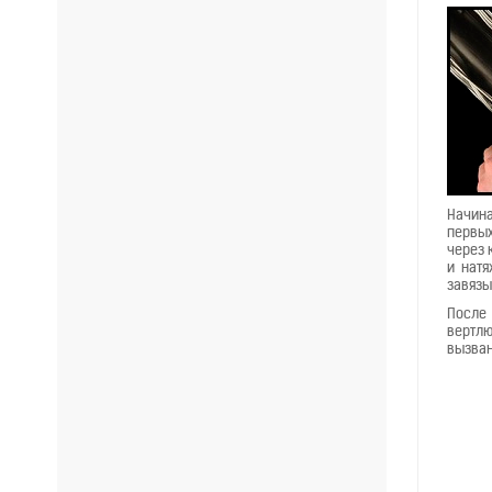
Начина
первых
через 
и натя
завязы
После 
вертлю
вызван