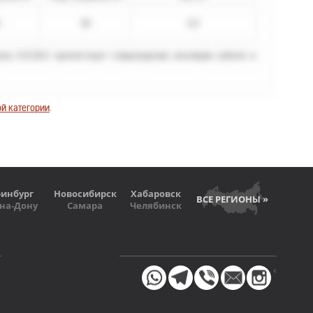
й категории
.
ринбург
Новосибирск
Хабаровск
ВСЕ РЕГИОНЫ »
-на-Дону
Самара
Челябинск
<