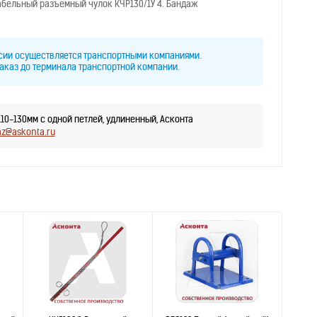
 Кабельный разъемный чулок КЧР130/1У 4. Бандаж
ссии осуществляется транспортными компаниями.
аказ до терминала транспортной компании.
10-130мм с одной петлей, удлиненный, Асконта
az@askonta.ru