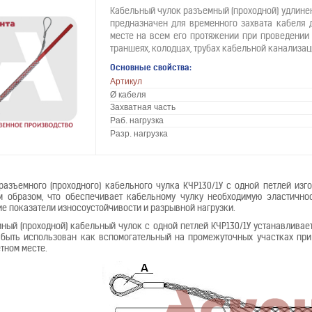
Кабельный чулок разъемный (проходной) удлинен
предназначен для временного захвата кабеля 
месте на всем его протяжении при проведении
траншеях, колодцах, трубах кабельной канализац
Основные свойства:
Артикул
Ø кабеля
Захватная часть
Раб. нагрузка
Разр. нагрузка
разъемного (проходного) кабельного чулка КЧР130/1У с одной петлей изг
 образом, что обеспечивает кабельному чулку необходимую эластичнос
е показатели износоустойчивости и разрывной нагрузки.
ный (проходной) кабельный чулок с одной петлей КЧР130/1У устанавливает
быть использован как вспомогательный на промежуточных участках при 
тном месте.