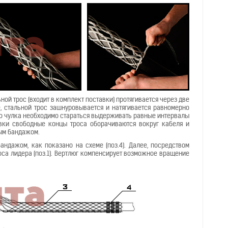
ной трос (входит в комплект поставки) протягивается через две
е, стальной трос зашнуровывается и натягивается равномерно
го чулка необходимо стараться выдерживать равные интервалы
вки свободные концы троса оборачиваются вокруг кабеля и
ым бандажом.
ндажом, как показано на схеме (поз.4). Далее, посредством
роса лидера (поз.1). Вертлюг компенсирует возможное вращение