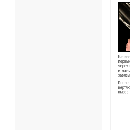
Начина
первых
через 
и натя
завязы
После 
вертлю
вызван