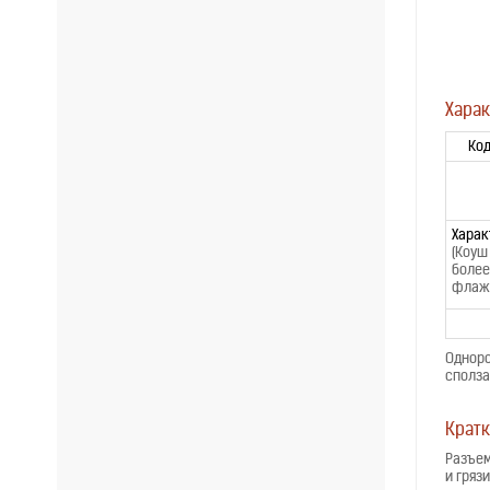
Харак
Код
Харак
(Коуш
более
флажо
Одноро
сполза
Кратк
Разъем
и гряз