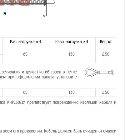
Раб. нагрузка, кН
Разр. нагрузка, кН
Вес, кг
65
130
2,50
еретирания и делает изгиб троса в петле
шем при оформлении заказа установите
65
130
2,50
ка КЧР130/1У препятствует повреждению изоляции кабеля и
а всем его протяжении. Кабель должен быть очищен от смазки