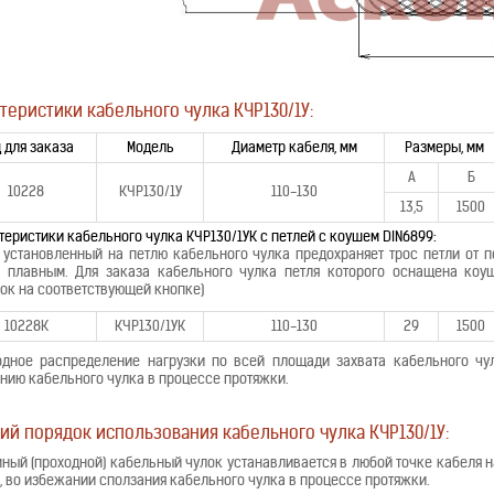
теристики кабельного чулка КЧР130/1У:
 для заказа
Модель
Диаметр кабеля, мм
Размеры, мм
А
Б
10228
КЧР130/1У
110-130
13,5
1500
теристики кабельного чулка КЧР130/1УК с петлей с коушем DIN6899:
 установленный на петлю кабельного чулка предохраняет трос петли от п
 плавным. Для заказа кабельного чулка петля которого оснащена коу
к на соответствующей кнопке)
10228К
КЧР130/1УК
110-130
29
1500
дное распределение нагрузки по всей площади захвата кабельного чул
нию кабельного чулка в процессе протяжки.
ий порядок использования кабельного чулка КЧР130/1У:
ный (проходной) кабельный чулок устанавливается в любой точке кабеля н
и, во избежании сползания кабельного чулка в процессе протяжки.