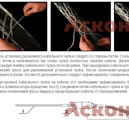
ть установку разъемного кабельного чулка следует со стороны петли. Сталь
 петли и натягивается, так чтобы чулок полностью охватил кабель. Дале
каждую ячейку кабельного чулка по всей длине. При зашнуровке кабельно
жение троса для равномерной установки чулка. После окончания шнуро
ваются узлом. Это место дополнительно следует зафиксировать специальн
установки кабельного чулка на кабель его необходимо зафиксировать ба
га (компенсатора вращения, поз.2), соединяем петли кабельного чулка и т
ное натяжением троса лидера и предотвращает кабель от перекручивания.