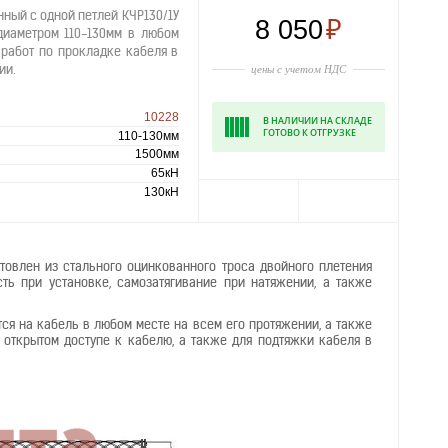
ный с одной петлей КЧР130/1У
8 050
₽
диаметром 110-130мм в любом
 работ по прокладке кабеля в
цены с учетом НДС
ии.
10228
В НАЛИЧИИ НА СКЛАДЕ
ГОТОВО К ОТГРУЗКЕ
110-130мм
1500мм
65кН
130кН
отовлен из стального оцинкованного троса двойного плетения
ть при установке, самозатягивание при натяжении, а также
ся на кабель в любом месте на всем его протяжении, а также
открытом доступе к кабелю, а также для подтяжки кабеля в