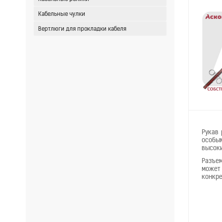
Кабельные чулки
Вертлюги для прокладки кабеля
Рукав 
особым
высоки
Разъем
может 
конкре