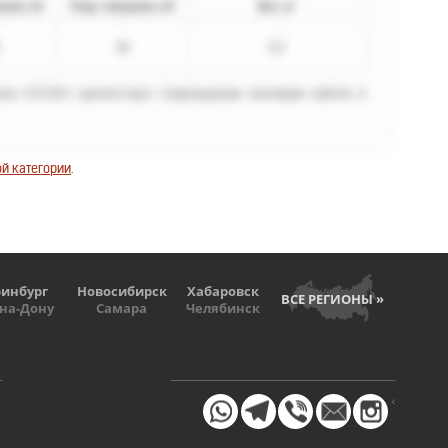
й категории
.
ринбург
Новосибирск
Хабаровск
ВСЕ РЕГИОНЫ »
-на-Дону
Самара
Челябинск
<