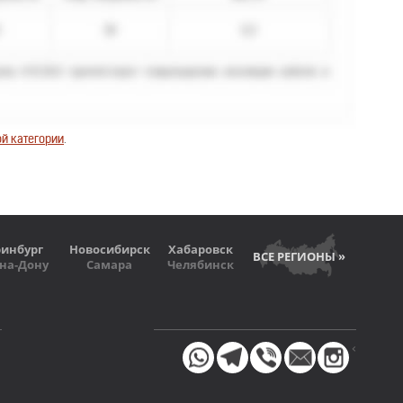
й категории
.
ринбург
Новосибирск
Хабаровск
ВСЕ РЕГИОНЫ »
-на-Дону
Самара
Челябинск
<