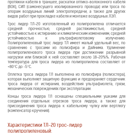
протяжки кабеля в траншее, раскатки оптико-волоконного кабеля
(ВОК), СИП (самонесущего изолированного провода) или троса по
опорам воздушных линий электропередачи, а также для других
видов работ при прокладке кабеля и монтаже воздушных ЛЭП.
Трос лидер ТЛ-20 изготовленный из полипропилена отличается
средней прочностью, средней растяжимостью, средней
устойчивостью к истиранию и климатическим изменениям, средней
устойчивостью к ультрафиолетовому излучению.
Полипропиленовый трос лидер ТЛ имеет малый удельный вес, по
сравнению с тросами из полиэфира и Дайнима. Удлинение
полипропиленового троса лидера при достижении разрывной
нагрузки или близкой к ней составляет около 18-20%%. Рабочая
температура для троса лидера из полипропилена составляет от
+80°С до -5°С.
Оплетка троса лидера ТЛ выполнена из полиэфира (полиэстера),
которая выполняет защитную функцию и предохраняет сердечник
троса лидера от истирания, воздействия ультрафиолета, грязи,
механических повреждениях при эксплуатации.
Концы троса лидера ТЛ оснащены специальными ушками для
соединения отдельных отрезков троса лидера, а также для
присоединения троса лидера к кабельному чулку или вертлюгу
(компенсатор кручения).
Характеристики ТЛ-20 трос-лидер
полипропиленовый: