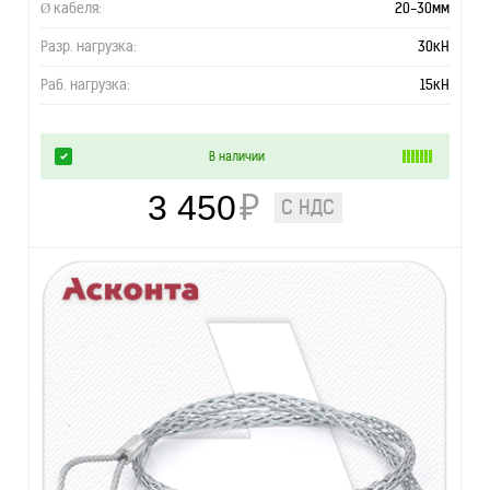
Ø кабеля:
20-30мм
Разр. нагрузка:
30кН
Раб. нагрузка:
15кН
В наличии
3 450
₽
С НДС