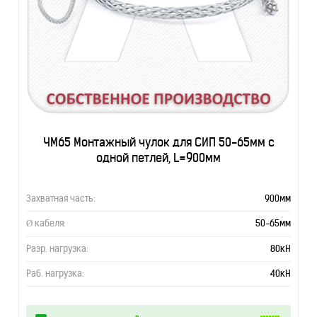
ЧМ65 Монтажный чулок для СИП 50-65мм с
одной петлей, L=900мм
Захватная часть:
900мм
Ø кабеля:
50-65мм
Разр. нагрузка:
80кН
Раб. нагрузка:
40кН