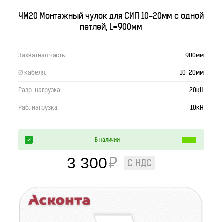
ЧМ20 Монтажный чулок для СИП 10-20мм с одной
петлей, L=900мм
Захватная часть:
900мм
Ø кабеля:
10-20мм
Разр. нагрузка:
20кН
Раб. нагрузка:
10кН
В наличии
3 300
₽
С НДС