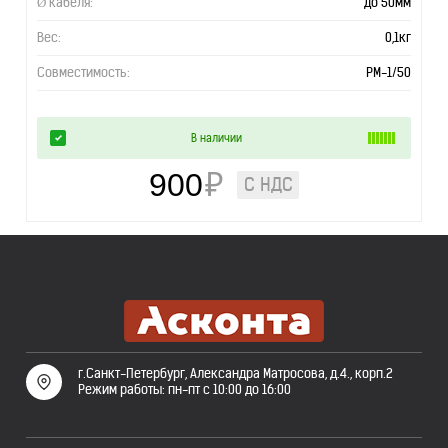
Ø кабеля:
до 50мм
Вес:
0,1кг
Совместимость:
РМ-1/50
В наличии
900
₽
С НДС
г.Санкт-Петербург, Александра Матросова, д.4., корп.2
Режим работы: пн-пт с 10:00 до 16:00