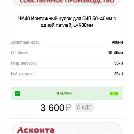
ЧМ40 Монтажный чулок для СИП 30-40мм с
одной петлей, L=900мм
Захватная часть:
900мм
Ø кабеля:
30-40мм
Разр. нагрузка:
50кН
Раб. нагрузка:
25кН
В наличии
3 600
₽
С НДС