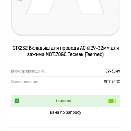
GTX232 Вкладыш для провода АС Ø29-32мм для
зажима MOT170GC Тесмек (Tesmec)
Диаметр провода АС:
29-32мм
Совместимость:
MOT170GC
В наличии
цена по запросу