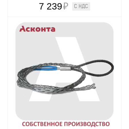
7 239
₽
С НДС