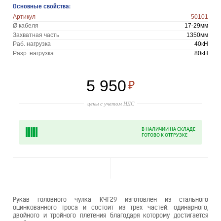
Основные свойства:
Артикул
50101
Ø кабеля
17-29мм
Захватная часть
1350мм
Раб. нагрузка
40кН
Разр. нагрузка
80кН
5 950
₽
цены с учетом НДС
В НАЛИЧИИ НА СКЛАДЕ
ГОТОВО К ОТГРУЗКЕ
Рукав головного чулка КЧГ29 изготовлен из стального
оцинкованного троса и состоит из трех частей: одинарного,
двойного и тройного плетения благодаря которому достигается