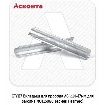
GTY117 Вкладыш для провода АС Ø14-17мм для
зажима MOT150GC Тесмек (Tesmec)