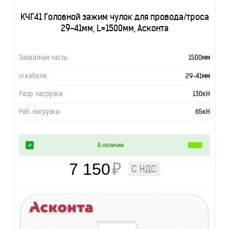
КЧГ41 Головной зажим чулок для провода/троса
29-41мм, L=1500мм, Асконта
Захватная часть:
1500мм
Ø кабеля:
29-41мм
Разр. нагрузка:
130кН
Раб. нагрузка:
65кН
В наличии
7 150
₽
С НДС