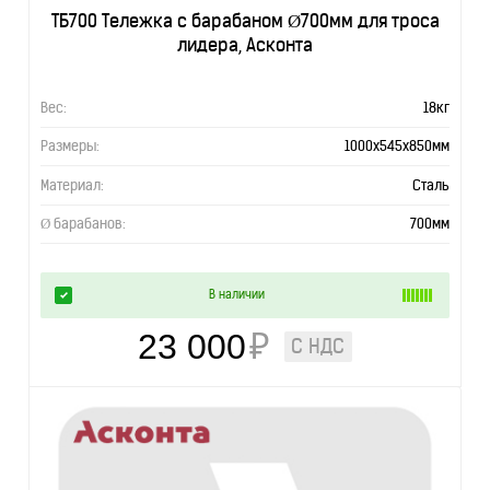
ТБ700 Тележка с барабаном Ø700мм для троса
лидера, Асконта
Вес:
18кг
Размеры:
1000х545х850мм
Материал:
Сталь
Ø барабанов:
700мм
В наличии
23 000
₽
С НДС