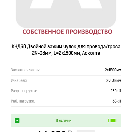
КЧД38 Двойной зажим чулок для провода/троса
29-38мм, L=2х1500мм, Асконта
Захватная часть:
2х1500мм
Ø кабеля:
29-38мм
Разр. нагрузка:
130кН
Раб. нагрузка:
65кН
В наличии