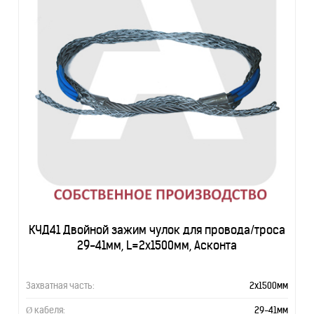
КЧД41 Двойной зажим чулок для провода/троса
29-41мм, L=2х1500мм, Асконта
Захватная часть:
2х1500мм
Ø кабеля:
29-41мм