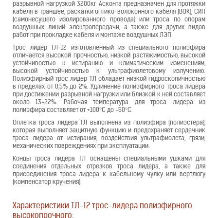
разрывной нагрузкой 3200кг Асконта предназначен для протяжки
кабеля в траншее, раскатки оптико-волоконного кабеля (ВОК), СИП
(самонесущего изолированного провода) или троса по опорам
воздушных линий электропередачи, а также для других видов
работ при прокладке кабеля и монтаже воздушных ЛЭП.
Трос лидер ТЛ-12 изготовленный из специального полиэфира
отличается высокой прочностью, низкой растяжимостью, высокой
устойчивостью к истиранию и климатическим изменениям,
высокой устойчивостью к ультрафиолетовому излучению.
Полиэфирный трос лидер ТЛ обладает низкой гидроскопичностью
в пределах от 0,5% до 2%. Удлинение полиэфирного троса лидера
при достижении разрывной нагрузки или близкой к ней составляет
около 13-22%. Рабочая температура для троса лидера из
полиэфира составляет от +100°С до -50°С.
Оплетка троса лидера ТЛ выполнена из полиэфира (полиэстера),
которая выполняет защитную функцию и предохраняет сердечник
троса лидера от истирания, воздействия ультрафиолета, грязи,
механических повреждениях при эксплуатации.
Концы троса лидера ТЛ оснащены специальными ушками для
соединения отдельных отрезков троса лидера, а также для
присоединения троса лидера к кабельному чулку или вертлюгу
(компенсатор кручения).
Характеристики ТЛ-12 трос-лидера полиэфирного
высокопрочного: