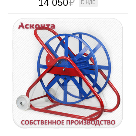
14 050
₽
С НДС