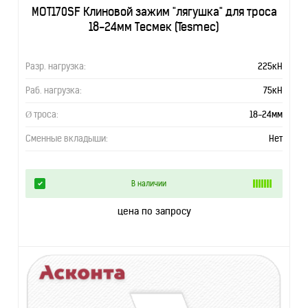
MOT170SF Клиновой зажим "лягушка" для троса
18-24мм Тесмек (Tesmec)
Разр. нагрузка:
225кН
Раб. нагрузка:
75кН
Ø троса:
18-24мм
Сменные вкладыши:
Нет
В наличии
цена по запросу